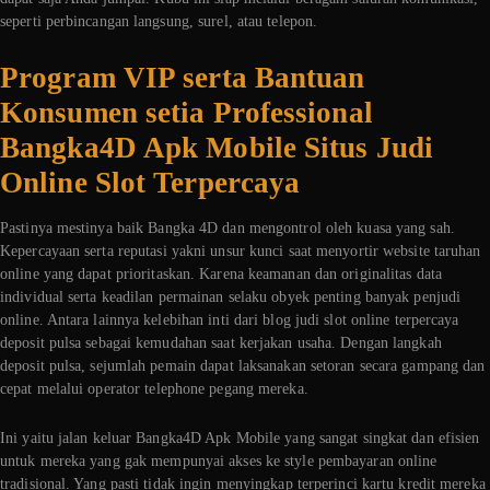
seperti perbincangan langsung, surel, atau telepon.
Program VIP serta Bantuan
Konsumen setia Professional
Bangka4D Apk Mobile Situs Judi
Online Slot Terpercaya
Pastinya mestinya baik Bangka 4D dan mengontrol oleh kuasa yang sah.
Kepercayaan serta reputasi yakni unsur kunci saat menyortir website taruhan
online yang dapat prioritaskan. Karena keamanan dan originalitas data
individual serta keadilan permainan selaku obyek penting banyak penjudi
online. Antara lainnya kelebihan inti dari blog judi slot online terpercaya
deposit pulsa sebagai kemudahan saat kerjakan usaha. Dengan langkah
deposit pulsa, sejumlah pemain dapat laksanakan setoran secara gampang dan
cepat melalui operator telephone pegang mereka.
Ini yaitu jalan keluar Bangka4D Apk Mobile yang sangat singkat dan efisien
untuk mereka yang gak mempunyai akses ke style pembayaran online
tradisional. Yang pasti tidak ingin menyingkap terperinci kartu kredit mereka