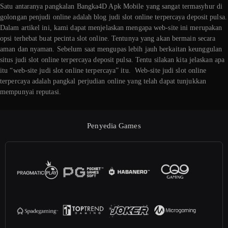
Satu antaranya pangkalan Bangka4D Apk Mobile yang sangat termasyhur di
golongan penjudi online adalah blog judi slot online terpercaya deposit pulsa.
Dalam artikel ini, kami dapat menjelaskan mengapa web-site ini merupakan
opsi terhebat buat pecinta slot online. Tentunya yang akan bermain secara
aman dan nyaman. Sebelum saat mengupas lebih jauh berkaitan keunggulan
situs judi slot online terpercaya deposit pulsa. Tentu silakan kita jelaskan apa
itu “web-site judi slot online terpercaya” itu. Web-site judi slot online
terpercaya adalah pangkal perjudian online yang telah dapat tunjukkan
mempunyai reputasi.
Penyedia Games