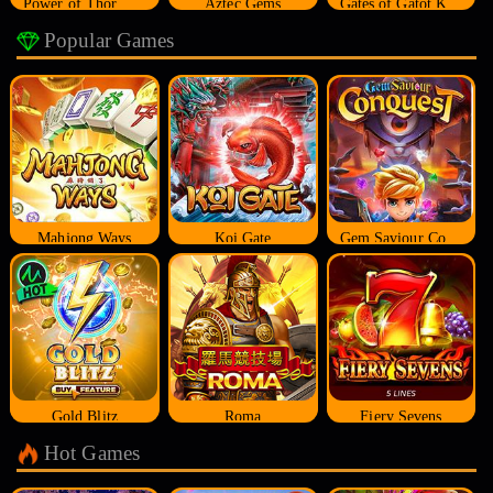
Power of Thor Megaways
Aztec Gems
Gates of Gatot Kaca
Popular Games
Mahjong Ways
Koi Gate
Gem Saviour Conquest
Gold Blitz
Roma
Fiery Sevens
Hot Games