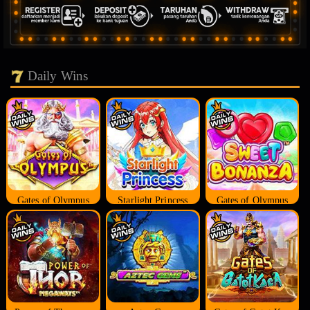
Daily Wins
Gates of Olympus
Starlight Princess
Gates of Olympus