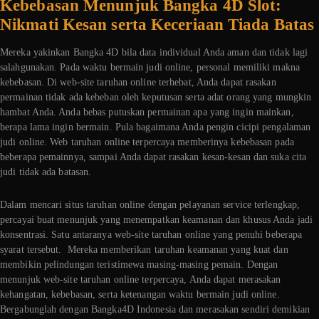
Kebebasan Menunjuk Bangka 4D Slot:
Nikmati Kesan serta Keceriaan Tiada Batas
Mereka yakinkan Bangka 4D bila data individual Anda aman dan tidak lagi
salahgunakan. Pada waktu bermain judi online, personal memiliki makna
kebebasan. Di web-site taruhan online terhebat, Anda dapat rasakan
permainan tidak ada kebeban oleh keputusan serta adat orang yang mungkin
hambat Anda. Anda bebas putuskan permainan apa yang ingin mainkan,
berapa lama ingin bermain. Pula bagaimana Anda pengin cicipi pengalaman
judi online. Web taruhan online terpercaya memberinya kebebasan pada
beberapa pemainnya, sampai Anda dapat rasakan kesan-kesan dan suka cita
judi tidak ada batasan.
Dalam mencari situs taruhan online dengan pelayanan service terlengkap,
percayai buat menunjuk yang menempatkan keamanan dan khusus Anda jadi
konsentrasi. Satu antaranya web-site taruhan online yang penuhi beberapa
syarat tersebut. Mereka memberikan taruhan keamanan yang kuat dan
membikin pelindungan teristimewa masing-masing pemain. Dengan
menunjuk web-site taruhan online terpercaya, Anda dapat merasakan
kehangatan, kebebasan, serta ketenangan waktu bermain judi online.
Bergabunglah dengan Bangka4D Indonesia dan merasakan sendiri demikian