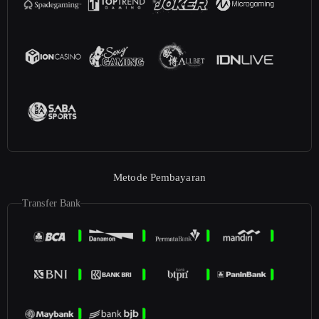
Metode Pembayaran
Transfer Bank