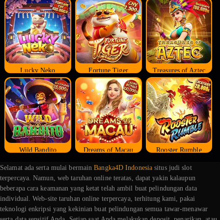
Lucky Neko
Fortune Tiger
Treasures of Aztec
Wild Bandito
Dreams of Macau
Rooster Rumble
Selamat ada serta mulai bermain
Bangka4D Indonesia
situs judi slot
terpercaya. Namun, web taruhan online teratas, dapat yakin kalaupun
beberapa cara keamanan yang ketat telah ambil buat pelindungan data
individual. Web-site taruhan online terpercaya, terhitung kami, pakai
teknologi enkripsi yang kekinian buat pelindungan semua tawar-menawar
serta data sensitif Anda. Setiap saat Anda melakukan deposit, penarikan, atau