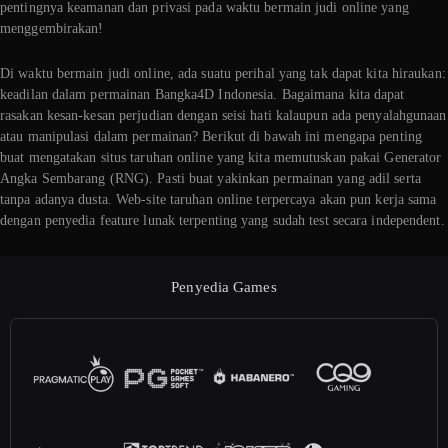
pentingnya keamanan dan privasi pada waktu bermain judi online yang
menggembirakan!
Di waktu bermain judi online, ada suatu perihal yang tak dapat kita hiraukan:
keadilan dalam permainan Bangka4D Indonesia. Bagaimana kita dapat
rasakan kesan-kesan perjudian dengan seisi hati kalaupun ada penyalahgunaan
atau manipulasi dalam permainan? Berikut di bawah ini mengapa penting
buat mengatakan situs taruhan online yang kita memutuskan pakai Generator
Angka Sembarang (RNG). Pasti buat yakinkan permainan yang adil serta
tanpa adanya dusta. Web-site taruhan online terpercaya akan pun kerja sama
dengan penyedia feature lunak terpenting yang sudah test secara independent.
Penyedia Games