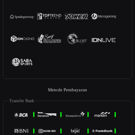
Metode Pembayaran
Transfer Bank