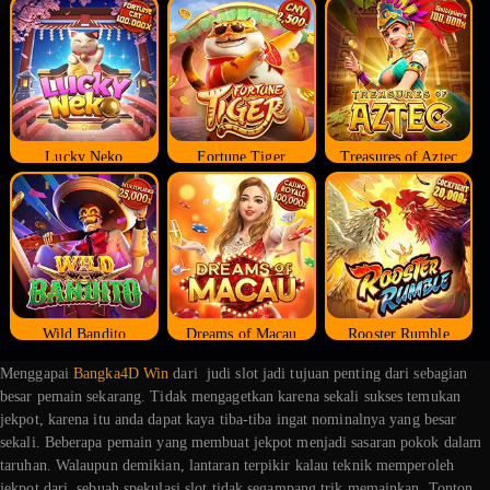
Lucky Neko
Fortune Tiger
Treasures of Aztec
Wild Bandito
Dreams of Macau
Rooster Rumble
Menggapai
Bangka4D Win
dari judi slot jadi tujuan penting dari sebagian
besar pemain sekarang. Tidak mengagetkan karena sekali sukses temukan
jekpot, karena itu anda dapat kaya tiba-tiba ingat nominalnya yang besar
sekali. Beberapa pemain yang membuat jekpot menjadi sasaran pokok dalam
taruhan. Walaupun demikian, lantaran terpikir kalau teknik memperoleh
jekpot dari sebuah spekulasi slot tidak segampang trik memainkan. Tonton