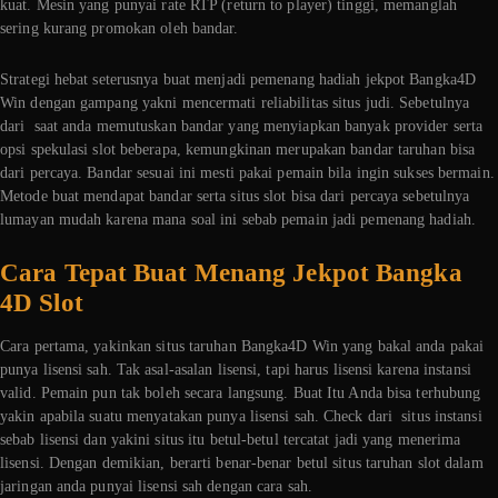
kuat. Mesin yang punyai rate RTP (return to player) tinggi, memanglah
sering kurang promokan oleh bandar.
Strategi hebat seterusnya buat menjadi pemenang hadiah jekpot Bangka4D
Win dengan gampang yakni mencermati reliabilitas situs judi. Sebetulnya
dari saat anda memutuskan bandar yang menyiapkan banyak provider serta
opsi spekulasi slot beberapa, kemungkinan merupakan bandar taruhan bisa
dari percaya. Bandar sesuai ini mesti pakai pemain bila ingin sukses bermain.
Metode buat mendapat bandar serta situs slot bisa dari percaya sebetulnya
lumayan mudah karena mana soal ini sebab pemain jadi pemenang hadiah.
Cara Tepat Buat Menang Jekpot Bangka
4D Slot
Cara pertama, yakinkan situs taruhan Bangka4D Win yang bakal anda pakai
punya lisensi sah. Tak asal-asalan lisensi, tapi harus lisensi karena instansi
valid. Pemain pun tak boleh secara langsung. Buat Itu Anda bisa terhubung
yakin apabila suatu menyatakan punya lisensi sah. Check dari situs instansi
sebab lisensi dan yakini situs itu betul-betul tercatat jadi yang menerima
lisensi. Dengan demikian, berarti benar-benar betul situs taruhan slot dalam
jaringan anda punyai lisensi sah dengan cara sah.