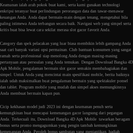
Keamanan ialah arah pokok buat kami, serta kami gunakan technologi
enkripsi teranyar buat perlindungan perorangan data dan tawar-menawar
keuangan Anda. Anda dapat bermain-main dengan tenang, mengetahui bila
paling istimewa Anda terbangun secara baik. Navigasi web yang simpel serta
kritis buat bisa lewat cara sekilat merasa slot gacor favorit Anda.
Category dan spek pelacakan yang luar biasa membikin lebih gampang Anda
saat cari banyak variasi opsi permainan. Club bantuan konsumen yang sangat
ramah serta professional siap menolong Anda dengan masing-masing
pertanyaan atau persoalan yang Anda temukan. Dengan Download Bangka 4
Apk Mobile, pengalaman bermain slot gacor semakin membahagiakan dan
simpel. Untuk Anda yang mencintai main spesifikasi mobile, berita baiknya
ialah udah maksimalkan buat pengalaman bermain yang spektakuler ponsel
dan tablet. Program mobile yang mudah dan simpel akses memungkinnya
Anda membuat bermain kapan pun.
Cicip kekhasan model judi 2023 ini dengan keamanan penuh serta
kemungkinan buat mencapai kemenangan gacor langsung dari pegangan
Anda. Terkecuali itu, Download Bangka 4D Apk Mobile tawarkan beragam
bonus serta promo mengagumkan yang pengin tambah kemungkinan
kemenangan Anda. Peroleh bonus sambutan yang menjanjikan, hadiah