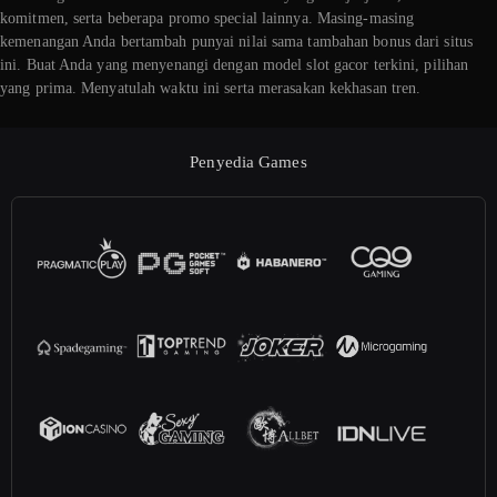
komitmen, serta beberapa promo special lainnya. Masing-masing
kemenangan Anda bertambah punyai nilai sama tambahan bonus dari situs
ini. Buat Anda yang menyenangi dengan model slot gacor terkini, pilihan
yang prima. Menyatulah waktu ini serta merasakan kekhasan tren.
Penyedia Games