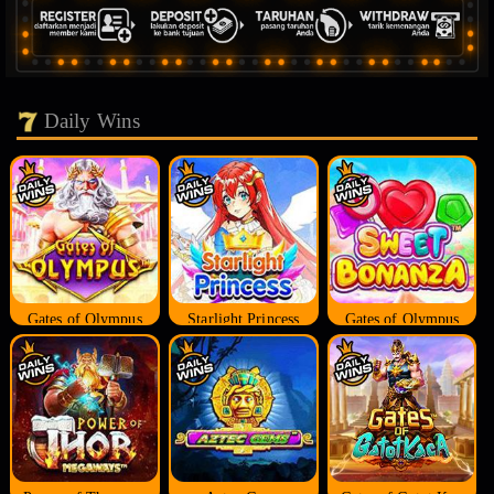
Daily Wins
Gates of Olympus
Starlight Princess
Gates of Olympus