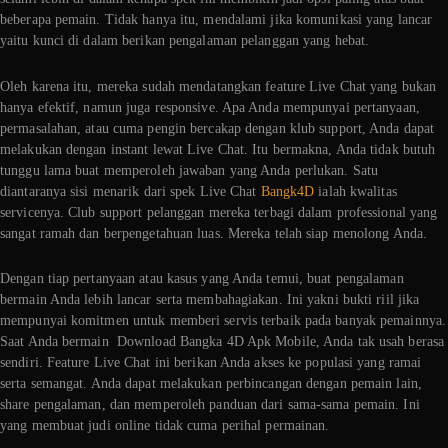
beberapa pemain. Tidak hanya itu, mendalami jika komunikasi yang lancar
yaitu kunci di dalam berikan pengalaman pelanggan yang hebat.
Oleh karena itu, mereka sudah mendatangkan feature Live Chat yang bukan
hanya efektif, namun juga responsive. Apa Anda mempunyai pertanyaan,
permasalahan, atau cuma pengin bercakap dengan klub support, Anda dapat
melakukan dengan instant lewat Live Chat. Itu bermakna, Anda tidak butuh
tunggu lama buat memperoleh jawaban yang Anda perlukan. Satu
diantaranya sisi menarik dari spek Live Chat
Bangk4D
ialah kwalitas
servicenya. Club support pelanggan mereka terbagi dalam professional yang
sangat ramah dan berpengetahuan luas. Mereka telah siap menolong Anda.
Dengan tiap pertanyaan atau kasus yang Anda temui, buat pengalaman
bermain Anda lebih lancar serta membahagiakan. Ini yakni bukti riil jika
mempunyai komitmen untuk memberi servis terbaik pada banyak pemainnya.
Saat Anda bermain Download Bangka 4D Apk Mobile, Anda tak usah berasa
sendiri. Feature Live Chat ini berikan Anda akses ke populasi yang ramai
serta semangat. Anda dapat melakukan perbincangan dengan pemain lain,
share pengalaman, dan memperoleh panduan dari sama-sama pemain. Ini
yang membuat judi online tidak cuma perihal permainan.